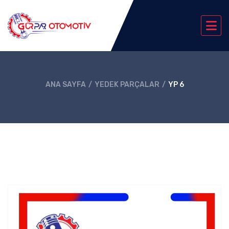
ANA SAYFA
YEDEK PARÇALAR
YP 6