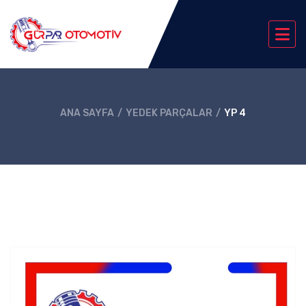
ANA SAYFA
YEDEK PARÇALAR
YP 4