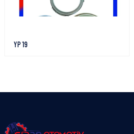
YP 19
İNCELE